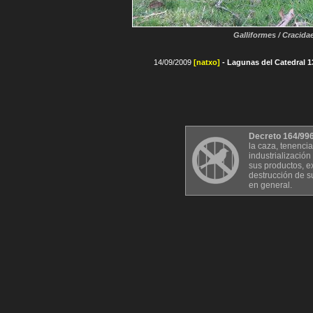
Galliformes / Cracida
14/09/2009
[natxo]
- Lagunas del Catedral 1
Decreto 164/996 
la caza, tenencia
industrialización
sus productos, ex
destrucción de s
en general.