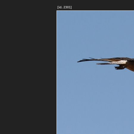
[id. 2301]