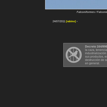
Falconiformes / Falcon
24/07/2011
[rabino]
-
Decreto 164/996 
la caza, tenencia
industrialización
sus productos, ex
destrucción de s
en general.